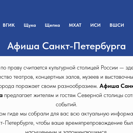
ВГИК
Щука
Щепка
МХАТ
ИСИ
ВШСИ
Афиша Санкт-Петербурга
по праву считается культурной столицей России — зд
ство театров, концертных залов, музеев и выставочны
города поражает своим разнообразием.
Афиша Санк
да
предлагает жителям и гостям Северной столицы со
событий.
ом гиде мы собрали для вас всю актуальную информа
кт-Петербурге, чтобы ваше времяпрепровождение бы
насыщенным и запоминающимся.