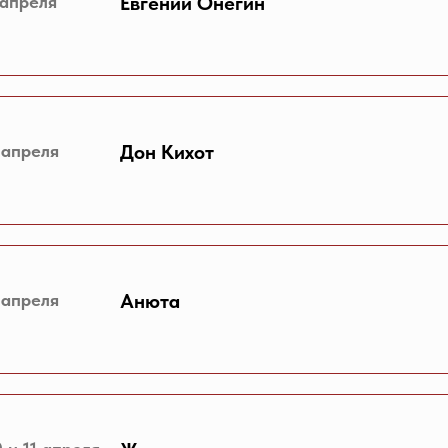
 апреля
Евгений Онегин
 апреля
Дон Кихот
 апреля
Анюта