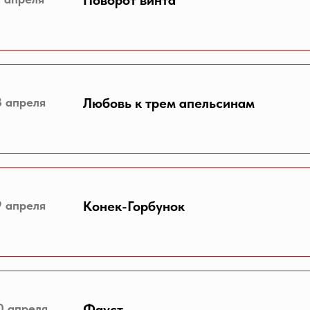
Поворот винта
8 апреля
Любовь к трем апельсинам
9 апреля
Конек-Горбунок
0 апреля
Фауст