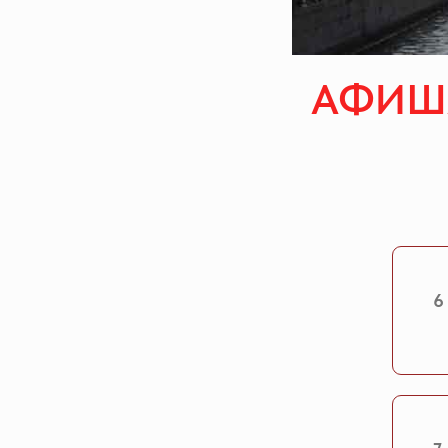
АФИША
6