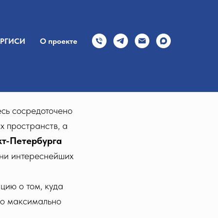
РГИСИ
О проекте
есь сосредоточено
х пространств, а
т-Петербурга
тни интереснейших
цию о том, куда
ло максимально