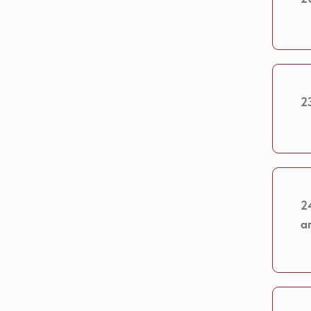
2
2
а