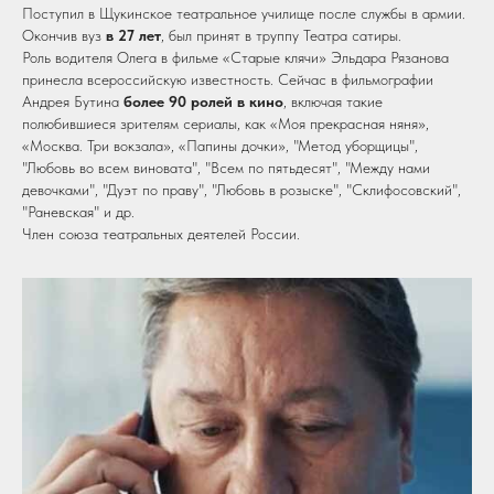
Поступил в Щукинское театральное училище после службы в армии.
Окончив вуз
в 27 лет
, был принят в труппу Театра сатиры.
Роль водителя Олега в фильме «Старые клячи» Эльдара Рязанова
принесла всероссийскую известность. Сейчас в фильмографии
Андрея Бутина
более 90 ролей в кино
, включая такие
полюбившиеся зрителям сериалы, как «Моя прекрасная няня»,
«Москва. Три вокзала», «Папины дочки», "Метод уборщицы",
"Любовь во всем виновата", "Всем по пятьдесят", "Между нами
девочками", "Дуэт по праву", "Любовь в розыске", "Склифосовский",
"Раневская" и др.
Член союза театральных деятелей России.