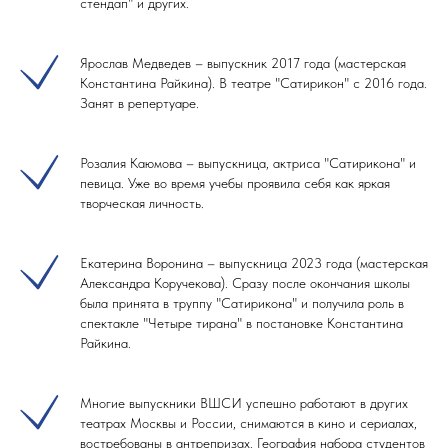
стендап" и других.
Ярослав Медведев – выпускник 2017 года (мастерская
Константина Райкина). В театре "Сатирикон" с 2016 года.
Занят в репертуаре.
Розалия Каюмова – выпускница, актриса "Сатирикона" и
певица. Уже во время учебы проявила себя как яркая
творческая личность.
Екатерина Воронина – выпускница 2023 года (мастерская
Александра Коручекова). Сразу после окончания школы
была принята в труппу "Сатирикона" и получила роль в
спектакле "Четыре тирана" в постановке Константина
Райкина.
Многие выпускники ВШСИ успешно работают в других
театрах Москвы и России, снимаются в кино и сериалах,
востребованы в антрепризах. География набора студентов