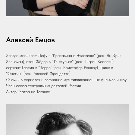
Алексей Емцов
Звезда мюзиклов: Лефу в "Красавица и Чудовище" (реж. Ян Эрик
Хольсман), отец Фёдор в "12 стульев" (реж. Тигран Кеосаян),
сержант Гарсиа в "Зорро" (реж. Кристофер Реншоу), Трике в
"Онегин" (реж. Алексей Франдетти).
Съемки в сериалах и озвучание мультипликационных фильмов и шоу.
Член союза театральных деятелей России.
Актёр Театра на Таганке.