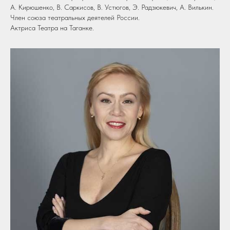
А. Кирюшенко, В. Саркисов, В. Устюгов, Э. Радзюкевич, А. Вилькин.
Член союза театральных деятелей России.
Актриса Театра на Таганке.