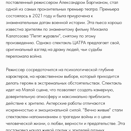
поставленный режиссером Александром Баргманом, стал
одной из самых пронзительных премьер театра. Премьера
состоялась в 2021 году и была приурочена к
знаменательным датам военной истории. Эта пьеса хорошо
известна зрителям по знаменитому фильму Михаила
Калатозова "Летят журавли", снятому по этому
произведению. Однако спектакль ЦАТРА предлагает свой,
оригинальный взгляд на драму людей, чьи судьбы
переломала война.
Режиссер сосредоточился на психологической глубине
характеров, на нравственном выборе, который приходится
делать героям в экстремальных обстоятельствах. Спектакль
идет на Малой сцене, что позволяет создать камерную,
доверительную атмосферу и максимально приблизить
действие к зрителю. Актерские работы отличаются
искренностью и эмоциональной силой. "Вечно живые" стали
спектаклем-напоминанием о трагедии войны и о цене
человеческой жизни, о любви, верности и предательстве. Эта
постановка нашла живой отклик у зрителей разных