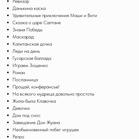
Ревизор
Данькина каска
Удивительные приключения Маши и Вити
Сказка о царе Салтане
Знамя Победы
Маскарад
Капитанская дочка
Леди на день
Гусарская баллада
Играем Зощенко
Роман
Посланница
Прощай, конферансье!
На всякого мудреца довольно простоты
Жила-была Клавочка
Девочки
Дом под снос
Завещание Дон Жуана
Необыкновенный побег игрушек
Ретро