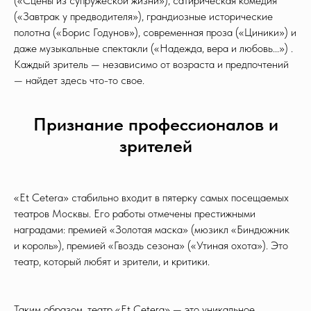
(«Сцены из супружеской жизни»), сатирическая комедия
(«Завтрак у предводителя»), грандиозные исторические
полотна («Борис Годунов»), современная проза («Циники») и
даже музыкальные спектакли («Надежда, вера и любовь...») .
Каждый зритель — независимо от возраста и предпочтений
— найдет здесь что-то свое.
Признание профессионалов и
зрителей
«Et Cetera» стабильно входит в пятерку самых посещаемых
театров Москвы. Его работы отмечены престижными
наградами: премией «Золотая маска» (мюзикл «Биндюжник
и король»), премией «Гвоздь сезона» («Утиная охота»). Это
театр, который любят и зрители, и критики.
Таким образом, театр «Et Cetera» — это уникальное