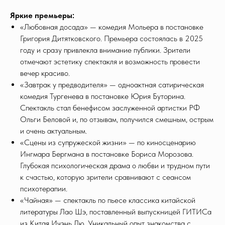
Яркие премьеры:
«Любовная досада» — комедия Мольера в постановке
Григория Дитятковского. Премьера состоялась в 2025
году и сразу привлекла внимание публики. Зрители
отмечают эстетику спектакля и возможность провести
вечер красиво.
«Завтрак у предводителя» — одноактная сатирическая
комедия Тургенева в постановке Юрия Буторина.
Спектакль стал бенефисом заслуженной артистки РФ
Ольги Беловой и, по отзывам, получился смешным, острым
и очень актуальным.
«Сцены из супружеской жизни» — по киносценарию
Ингмара Бергмана в постановке Бориса Морозова.
Глубокая психологическая драма о любви и трудном пути
к счастью, которую зрители сравнивают с сеансом
психотерапии.
«Чайная» — спектакль по пьесе классика китайской
литературы Лао Шэ, поставленный выпускницей ГИТИСа
из Китая Ичэнь Лю. Уникальный опыт знакомства с