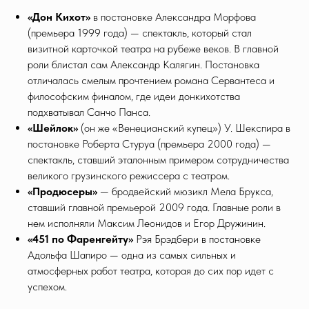
«Дон Кихот»
в постановке Александра Морфова
(премьера 1999 года) — спектакль, который стал
визитной карточкой театра на рубеже веков. В главной
роли блистал сам Александр Калягин. Постановка
отличалась смелым прочтением романа Сервантеса и
философским финалом, где идеи донкихотства
подхватывал Санчо Панса.
«Шейлок»
(он же «Венецианский купец») У. Шекспира в
постановке Роберта Стуруа (премьера 2000 года) —
спектакль, ставший эталонным примером сотрудничества
великого грузинского режиссера с театром.
«Продюсеры»
— бродвейский мюзикл Мела Брукса,
ставший главной премьерой 2009 года. Главные роли в
нем исполняли Максим Леонидов и Егор Дружинин.
«451 по Фаренгейту»
Рэя Брэдбери в постановке
Адольфа Шапиро — одна из самых сильных и
атмосферных работ театра, которая до сих пор идет с
успехом.