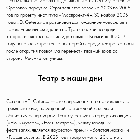
Правительство Москвы выделило для этих целей участок во
Фроловом переулке. Строительство велось с 2003 по 2005
год по проекту института «Моспроект-4». 30 ноября 2005
года «Et Cetera» отпраздновал долгожданное новоселье в
новом, уникальном здании на Тургеневской площади,
которое воплотило многие идеи самого Калягина. В 2017
году началось строительство второй очереди театра, которая
после открытия позволила перенести главный вход со
стороны Мясницкой улицы.
Театр в наши дни
Сегодня «Et Cetera» — это современный театр-комплекс с
тремя сценами, насыщенной гастрольной жизнью и
обширным репертуаром. Театр участвует в городских акциях
(«Ночь музеев», «Ночь театров»), международных
фестивалях, является лауреатом премий «Золотая маска» и
«Гвоздь сезона». В 2025 году театр отметил 20-летие с