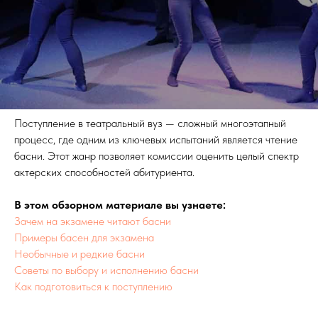
Поступление в театральный вуз — сложный многоэтапный
процесс, где одним из ключевых испытаний является чтение
басни. Этот жанр позволяет комиссии оценить целый спектр
актерских способностей абитуриента.
В этом обзорном материале вы узнаете:
Зачем на экзамене читают басни
Примеры басен для экзамена
Необычные и редкие басни
Советы по выбору и исполнению басни
Как подготовиться к поступлению