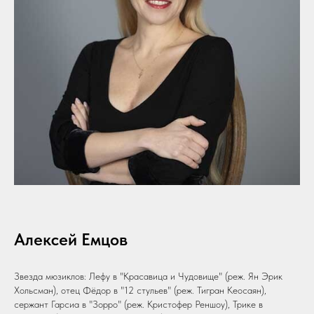
Алексей Емцов
Звезда мюзиклов: Лефу в "Красавица и Чудовище" (реж. Ян Эрик
Хольсман), отец Фёдор в "12 стульев" (реж. Тигран Кеосаян),
сержант Гарсиа в "Зорро" (реж. Кристофер Реншоу), Трике в