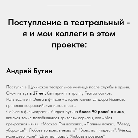
Поступление в театральный -
я и мои коллеги в этом
проекте:
Андрей Бутин
Поступил в Щукинское театральное училище после службы в армии.
Окончив вуз
в 27 лет
, был принят в труппу Театра сатиры.
Роль водителя Олега в фильме «Старые клячи» Эльдара Рязанова
принесла всероссийскую известность.
Сейчас в фильмографии Андрея Бутина
более 90 ролей в кино
,
включая такие полюбившиеся зрителям сериалы, как «Моя
прекрасная няня», «Москва. Три вокзала», «Папины дочки», "Метод
уборщицы", "Любовь во всем виновата", "Всем по пятьдесят", "Между
нами девочками", "Дуэт по праву", "Любовь в розыске",