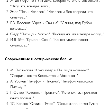
Ж. де Лафонтен "Лягушка, которая хотела стать быком".
"Лягушка, завидев вола..."
Эзоп "Лев и Человек". "Человек и Лев спорили, кто
сильнее..."
Г.Э. Лессинг "Орел и Свинья". "Свинья, под Дубом
вековым..."
Федр "Лисица и Маска". "Лисица нашла в театре маску..."
И.В. Гёте "Крыса и Слон". "Крыса, увидев слона,
смеялась..."
Современные и сатирические басни:
М. Лисянский "Компьютер и Пишущая машинка".
"Спорили как-то Компьютер и Машинка..."
А. Усачев "Телефон и Письмо". "Телефон хвастался
Письму..."
Г. Остер "Котенок и Правила". "Котенок Гав прочитал
книгу правил..."
1С. Козлов "Ослик и Тучка". "Ослик ждал, когда Тучка