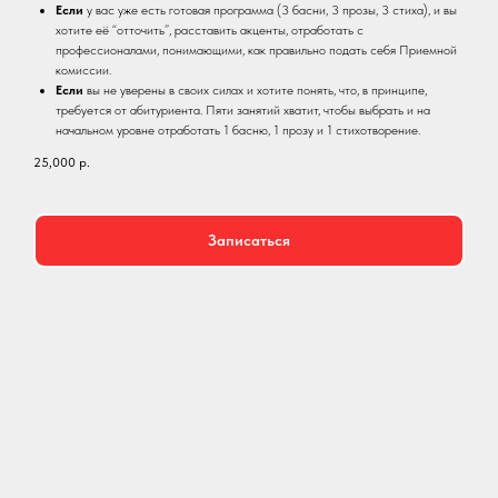
Если
у вас уже есть готовая программа (3 басни, 3 прозы, 3 стиха), и вы
хотите её “отточить”, расставить акценты, отработать с
профессионалами, понимающими, как правильно подать себя Приемной
комиссии.
Если
вы не уверены в своих силах и хотите понять, что, в принципе,
требуется от абитуриента. Пяти занятий хватит, чтобы выбрать и на
начальном уровне отработать 1 басню, 1 прозу и 1 стихотворение.
25,000
р.
Записаться