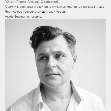
"Онегин" (реж. Алексей Франдетти).
Съемки в сериалах и озвучание мультипликационных фильмов и шоу.
Член союза театральных деятелей России.
Актёр Театра на Таганке.