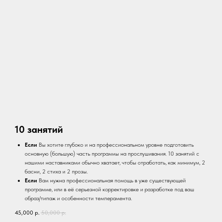
10 занятий
Если
Вы хотите глубоко и на профессиональном уровне подготовить
основную (большую) часть программы на прослушивания. 10 занятий с
нашими наставниками обычно хватает, чтобы отработать, как минимум, 2
басни, 2 стиха и 2 прозы.
Если
Вам нужна профессиональная помощь в уже существующей
программе, или в её серьезной корректировке и разработке под ваш
образ/типаж и особенности темперамента.
45,000
р.
50,000
р.