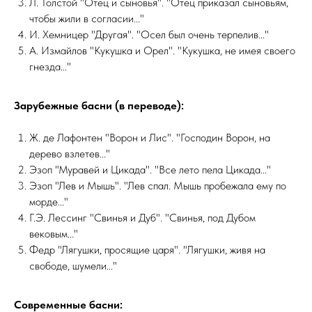
Л. Толстой "Отец и сыновья". "Отец приказал сыновьям,
чтобы жили в согласии..."
И. Хемницер "Другая". "Осел был очень терпелив..."
А. Измайлов "Кукушка и Орел". "Кукушка, не имея своего
гнезда..."
Зарубежные басни (в переводе):
Ж. де Лафонтен "Ворон и Лис". "Господин Ворон, на
дерево взлетев..."
Эзоп "Муравей и Цикада". "Все лето пела Цикада..."
Эзоп "Лев и Мышь". "Лев спал. Мышь пробежала ему по
морде..."
Г.Э. Лессинг "Свинья и Дуб". "Свинья, под Дубом
вековым..."
Федр "Лягушки, просящие царя". "Лягушки, живя на
свободе, шумели..."
Современные басни: