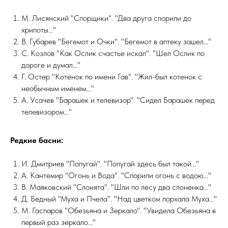
М. Лисянский "Спорщики". "Два друга спорили до
хрипоты..."
В. Губарев "Бегемот и Очки". "Бегемот в аптеку зашел..."
С. Козлов "Как Ослик счастье искал". "Шел Ослик по
дороге и думал..."
Г. Остер "Котенок по имени Гав". "Жил-был котенок с
необычным именем..."
А. Усачев "Барашек и телевизор". "Сидел Барашек перед
телевизором..."
Редкие басни:
И. Дмитриев "Попугай". "Попугай здесь был такой..."
А. Кантемир "Огонь и Вода". "Спорили огонь с водою..."
В. Маяковский "Слонята". "Шли по лесу два слоненка..."
Д. Бедный "Муха и Пчела". "Над цветком порхала Муха..."
М. Гаспаров "Обезьяна и Зеркало". "Увидела Обезьяна в
первый раз зеркало..."