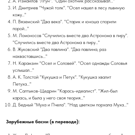
А. Измайлов "Лгун". "Один охотник рассказывал..."
И. Дмитриев "Чужой толк". "Осел нашел в лесу львиную
кожу..."
П. Вяземский "Два века". "Старик и юноша спорили
порой..."
М. Ломоносов "Случились вместе два Астронома в пиру".
"Случились вместе два Астронома в пиру..."
В. Жуковский "Два павлина". "Два павлина, раз
нахваставшись..."
Н. Карамзин "Осел и Соловей". "Осел однажды Соловья
услышал..."
А. К. Толстой "Кукушка и Петух". "Кукушка хвалит
Петуха..."
М. Салтыков-Щедрин "Карась-идеалист". "Жил-был
карась, и была у него своя теория..."
Д. Бедный "Муха и Пчела". "Над цветком порхала Муха..."
Зарубежные басни (в переводе):