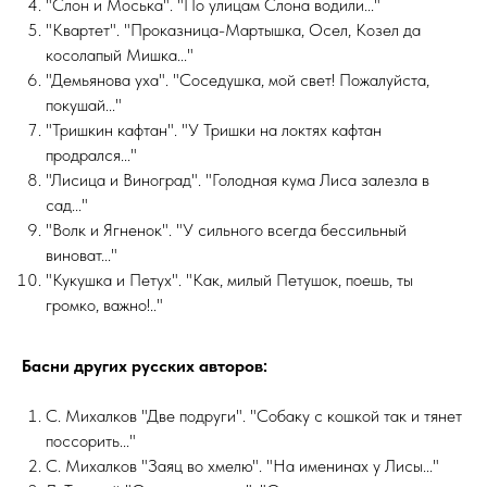
"Слон и Моська". "По улицам Слона водили..."
"Квартет". "Проказница-Мартышка, Осел, Козел да
косолапый Мишка..."
"Демьянова уха". "Соседушка, мой свет! Пожалуйста,
покушай..."
"Тришкин кафтан". "У Тришки на локтях кафтан
продрался..."
"Лисица и Виноград". "Голодная кума Лиса залезла в
сад..."
"Волк и Ягненок". "У сильного всегда бессильный
виноват..."
"Кукушка и Петух". "Как, милый Петушок, поешь, ты
громко, важно!.."
Басни других русских авторов:
С. Михалков "Две подруги". "Собаку с кошкой так и тянет
поссорить..."
С. Михалков "Заяц во хмелю". "На именинах у Лисы..."